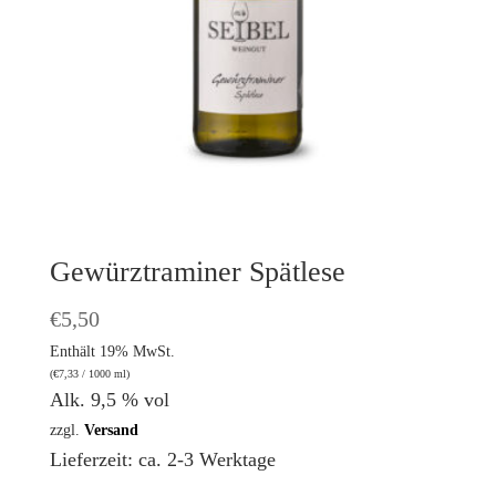
Gewürztraminer Spätlese
€
5,50
Enthält 19% MwSt.
(
€
7,33
/ 1000 ml)
Alk. 9,5 % vol
zzgl.
Versand
Lieferzeit: ca. 2-3 Werktage