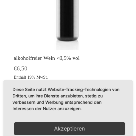
alkoholfreier Wein <0,5% vol
€
6,50
Enthält 19% MwSt.
(
€
13,00
/ 1 L)
Diese Seite nutzt Website-Tracking-Technologien von
Alk. <0,5 % vol
Dritten, um ihre Dienste anzubieten, stetig zu
zzgl.
Versand
verbessern und Werbung entsprechend den
Interessen der Nutzer anzuzeigen.
ALKOHOLFREI
Akzeptieren