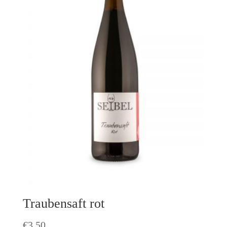
Traubensaft rot
€
3,50