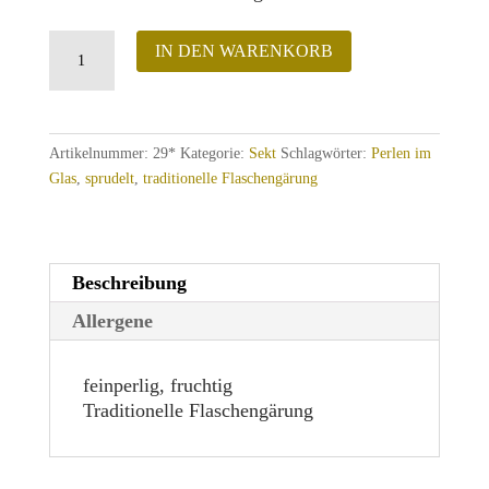
Scheurebe
IN DEN WARENKORB
Sekt
halbtrocken
Menge
Artikelnummer:
29*
Kategorie:
Sekt
Schlagwörter:
Perlen im
Glas
,
sprudelt
,
traditionelle Flaschengärung
Beschreibung
Allergene
feinperlig, fruchtig
Traditionelle Flaschengärung