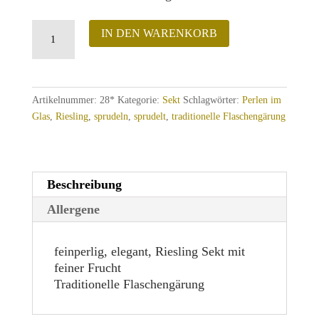
Riesling
IN DEN WARENKORB
Sekt
extra
trocken
Menge
Artikelnummer:
28*
Kategorie:
Sekt
Schlagwörter:
Perlen im
Glas
,
Riesling
,
sprudeln
,
sprudelt
,
traditionelle Flaschengärung
Beschreibung
Allergene
feinperlig, elegant, Riesling Sekt mit
feiner Frucht
Traditionelle Flaschengärung