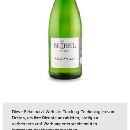
Morio Muskat
Diese Seite nutzt Website-Tracking-Technologien von
€
4,50
Dritten, um ihre Dienste anzubieten, stetig zu
verbessern und Werbung entsprechend den
Enthält 19% MwSt.
Interessen der Nutzer anzuzeigen.