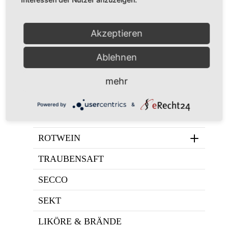
(
€
4,50
/ 1000 ml)
Alk. 10 % vol
zzgl.
Versand
Akzeptieren
Ablehnen
ALKOHOLFREI
mehr
WEISSWEIN
Powered by
&
WEISSHERBST & ROSÉ
ROTWEIN
TRAUBENSAFT
SECCO
SEKT
LIKÖRE & BRÄNDE