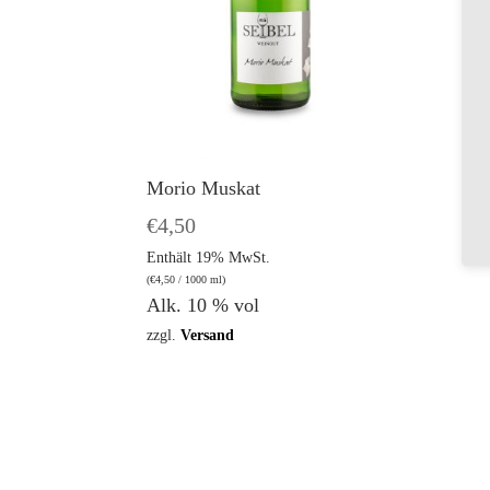
Morio Muskat
€
4,50
Enthält 19% MwSt.
(
€
4,50
/ 1000 ml)
Alk. 10 % vol
zzgl.
Versand