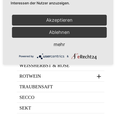
Enthält 19% MwSt.
Interessen der Nutzer anzuzeigen.
(
€
4,50
/ 1000 ml)
Alk. 10 % vol
Akzeptieren
zzgl.
Versand
Ablehnen
mehr
ALKOHOLFREI
WEISSWEIN
Powered by
&
WEISSHERBST & ROSÉ
ROTWEIN
TRAUBENSAFT
SECCO
SEKT