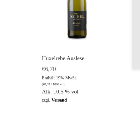
Huxelrebe Auslese
€
6,70
Enthält 19% MwSt.
(
€
8,93
/ 1000 ml)
Alk. 10,5 % vol
zzgl.
Versand